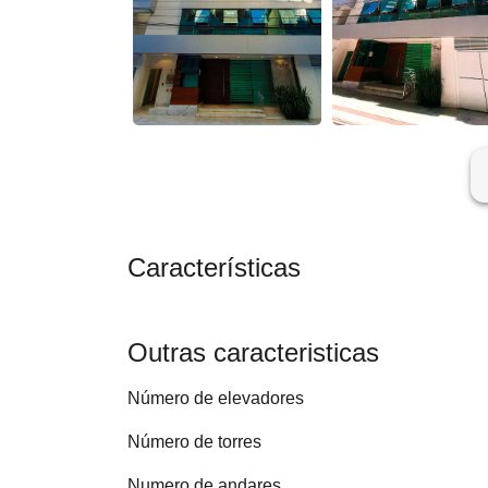
ar
Características
Outras caracteristicas
Número de elevadores
Número de torres
Numero de andares