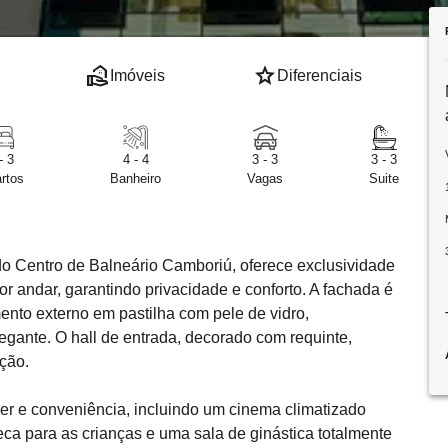
real_estate_agent
star
Imóveis
Diferenciais
- 3
4 - 4
3 - 3
3 - 3
rtos
Banheiro
Vagas
Suite
ado Centro de Balneário Camboriú, oferece exclusividade
andar, garantindo privacidade e conforto. A fachada é
nto externo em pastilha com pele de vidro,
gante. O hall de entrada, decorado com requinte,
ação.
zer e conveniência, incluindo um cinema climatizado
ca para as crianças e uma sala de ginástica totalmente