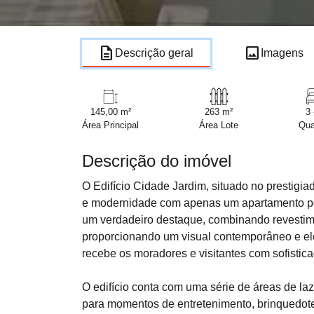
description
image
Descrição geral
Imagens
145,00 m²
263 m²
3 
Área Principal
Área Lote
Qua
Descrição do imóvel
O Edifício Cidade Jardim, situado no prestigi
e modernidade com apenas um apartamento por 
um verdadeiro destaque, combinando revestime
proporcionando um visual contemporâneo e ele
recebe os moradores e visitantes com sofistic
O edifício conta com uma série de áreas de la
para momentos de entretenimento, brinquedote