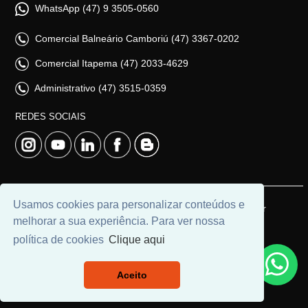
WhatsApp (47) 9 3505-0560
Comercial Balneário Camboriú (47) 3367-0202
Comercial Itapema (47) 2033-4629
Administrativo (47) 3515-0359
REDES SOCIAIS
Usamos cookies para personalizar conteúdos e
© 2026 | Adim Aluguéis | CRECI: 3235J | Desenvolvido por
melhorar a sua experiência. Para ver nossa
Universal Software.
política de cookies
Clique aqui
Aceito