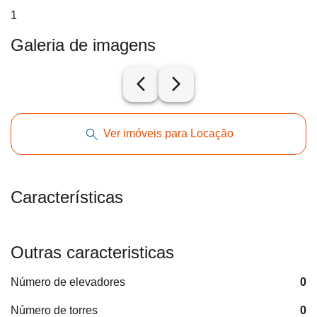
1
Galeria de imagens
arrow_back_ios_new
arrow_forward_ios
Ver imóveis para Locação
Características
Outras caracteristicas
Número de elevadores
0
Número de torres
0