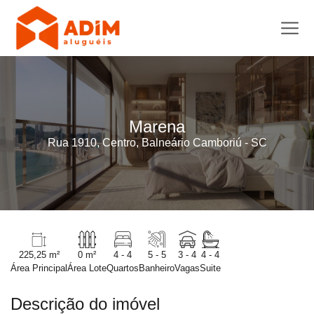
Marena
Rua 1910, Centro, Balneário Camboriú - SC
225,25 m²
0 m²
4 - 4
5 - 5
3 - 4
4 - 4
Área Principal
Área Lote
Quartos
Banheiro
Vagas
Suite
Descrição do imóvel