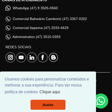
CANAIS DE ATENDIMENTO
WhatsApp (47) 9 3505-0560
Comercial Balneário Camboriú (47) 3367-0202
Comercial Itapema (47) 2033-4629
Administrativo (47) 3515-0359
REDES SOCIAIS
Usamos cookies para personalizar conteúdos e
© 2026 | Adim Aluguéis | CRECI: 3235J | Desenvolvido por
melhorar a sua experiência. Para ver nossa
Universal Software.
política de cookies
Clique aqui
Aceito