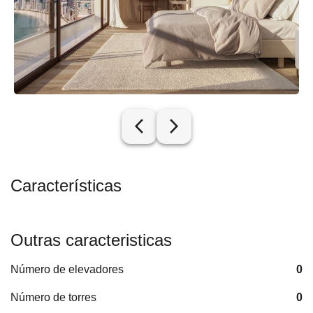
arrow_back_ios_new
arrow_forward_ios
Características
Outras caracteristicas
Número de elevadores
0
Número de torres
0