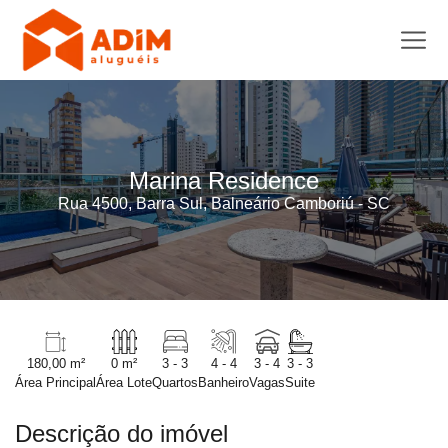
Marina Residence
Rua 4500, Barra Sul, Balneário Camboriú - SC
180,00 m²
0 m²
3 - 3
4 - 4
3 - 4
3 - 3
Área Principal
Área Lote
Quartos
Banheiro
Vagas
Suite
Descrição do imóvel