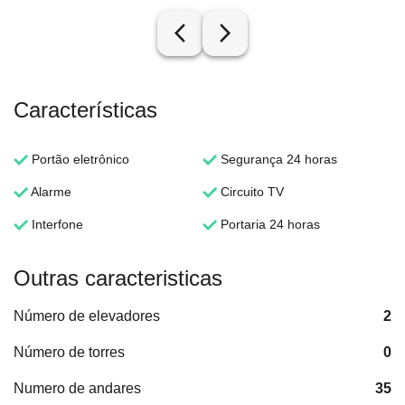
arrow_back_ios_new
arrow_forward_ios
Características
Portão eletrônico
Segurança 24 horas
Alarme
Circuito TV
Interfone
Portaria 24 horas
Outras caracteristicas
Número de elevadores
2
Número de torres
0
Numero de andares
35