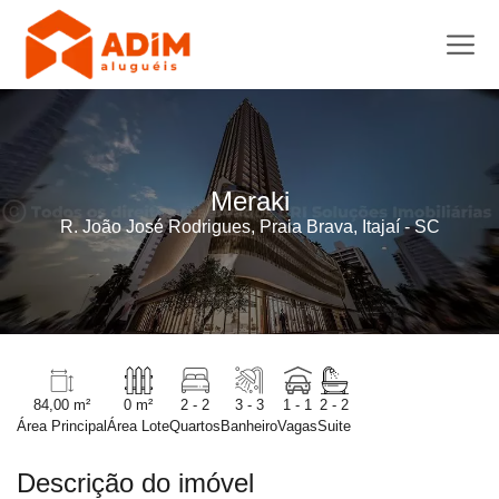
Meraki
R. João José Rodrigues, Praia Brava, Itajaí - SC
84,00 m²
0 m²
2 - 2
3 - 3
1 - 1
2 - 2
Área Principal
Área Lote
Quartos
Banheiro
Vagas
Suite
Descrição do imóvel