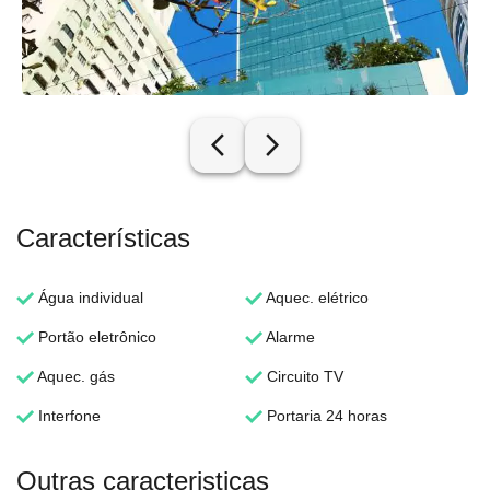
arrow_back_ios_new
arrow_forward_ios
Características
Água individual
Aquec. elétrico
Portão eletrônico
Alarme
Aquec. gás
Circuito TV
Interfone
Portaria 24 horas
Outras caracteristicas