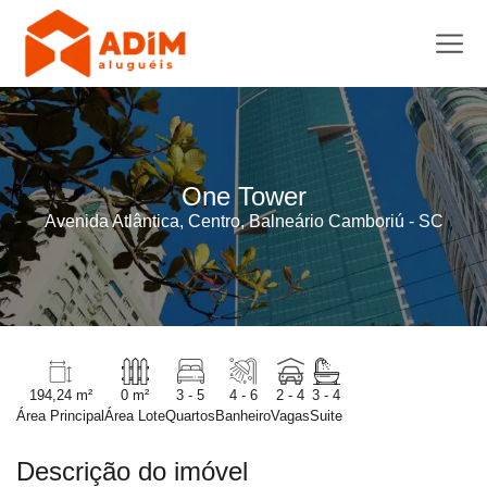
One Tower
Avenida Atlântica, Centro, Balneário Camboriú - SC
194,24 m²
0 m²
3 - 5
4 - 6
2 - 4
3 - 4
Área Principal
Área Lote
Quartos
Banheiro
Vagas
Suite
Descrição do imóvel