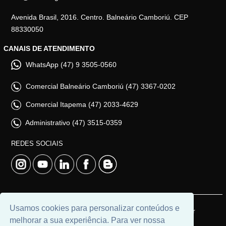
Avenida Brasil, 2016. Centro. Balneário Camboriú. CEP
88330050
CANAIS DE ATENDIMENTO
WhatsApp (47) 9 3505-0560
Comercial Balneário Camboriú (47) 3367-0202
Comercial Itapema (47) 2033-4629
Administrativo (47) 3515-0359
REDES SOCIAIS
Usamos cookies para personalizar conteúdos e
© 2026 | Adim Aluguéis | CRECI: 3235J | Desenvolvido por
melhorar a sua experiência. Para ver nossa
Universal Software.