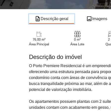
description
image
Descrição geral
Imagens
76,00 m²
0 m²
2 
Área Principal
Área Lote
Qua
Descrição do imóvel
O Porto Premiere Residencial é um empreendim
oferecendo uma estrutura pensada para proporc
condomínio conta com áreas de convivência q
busca tranquilidade próxima ao mar, além de 
potencial de valorização imobiliária.
Os apartamentos possuem plantas com 2 suítes
unidades contam com acabamento em gesso, sac