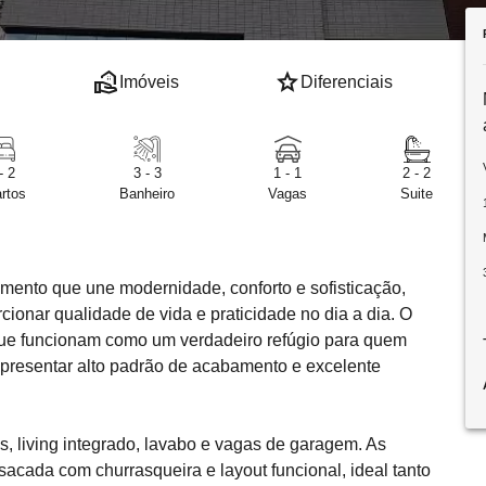
real_estate_agent
star
Imóveis
Diferenciais
- 2
3 - 3
1 - 1
2 - 2
rtos
Banheiro
Vagas
Suite
ento que une modernidade, conforto e sofisticação,
ionar qualidade de vida e praticidade no dia a dia. O
ue funcionam como um verdadeiro refúgio para quem
apresentar alto padrão de acabamento e excelente
, living integrado, lavabo e vagas de garagem. As
ada com churrasqueira e layout funcional, ideal tanto