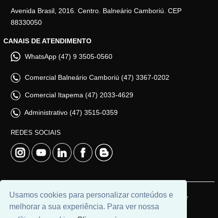
Avenida Brasil, 2016. Centro. Balneário Camboriú. CEP
88330050
CANAIS DE ATENDIMENTO
WhatsApp (47) 9 3505-0560
Comercial Balneário Camboriú (47) 3367-0202
Comercial Itapema (47) 2033-4629
Administrativo (47) 3515-0359
REDES SOCIAIS
Usamos cookies para personalizar conteúdos e
© 2026 | Adim Aluguéis | CRECI: 3235J | Desenvolvido por
melhorar a sua experiência. Para ver nossa
Universal Software.