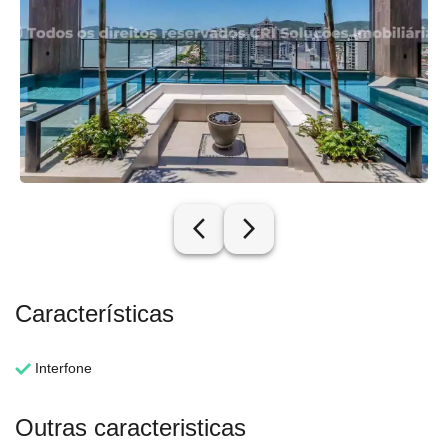
arrow_back_ios_new
arrow_forward_ios
Características
Interfone
Outras caracteristicas