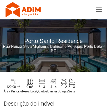
Porto Santo Residence
Rua Neuza Silva Migliorini, Balneário Perequê, Porto Belo -
SC
120,00 m²
0 m²
3 - 3
4 - 4
2 - 2
3 - 3
Área Principal
Área Lote
Quartos
Banheiro
Vagas
Suite
Descrição do imóvel