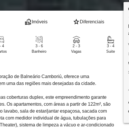
real_estate_agent
star
Imóveis
Diferenciais
- 4
3 - 6
2 - 3
3 - 4
rtos
Banheiro
Vagas
Suite
 coração de Balneário Camboriú, oferece uma
e em uma das regiões mais desejadas da cidade.
as coberturas duplex, este empreendimento garante
es. Os apartamentos, com áreas a partir de 122m², são
do lavabo, sala de estar/jantar espaçosa, sacada com
leta com medidor individual de água, tubulações para
Theater), sistema de limpeza a vácuo e ar-condicionado