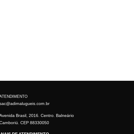
ATENDIMENTO
sac@adimalugueis.com.br
Avenida Brasil, 2016. Centro. Balneário
Camboriú. CEP 88330050