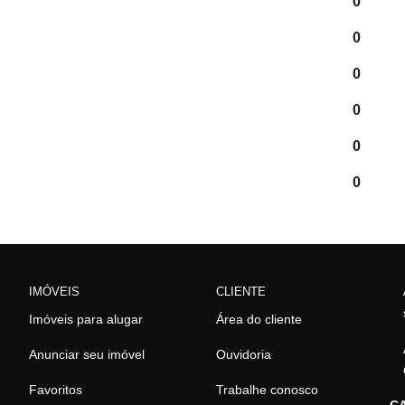
0
0
0
0
0
0
IMÓVEIS
CLIENTE
Imóveis para alugar
Área do cliente
Anunciar seu imóvel
Ouvidoria
Favoritos
Trabalhe conosco