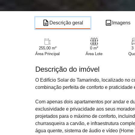
description
image
Descrição geral
Imagens
255,00 m²
0 m²
3 
Área Principal
Área Lote
Qua
Descrição do imóvel
O Edifício Solar do Tamarindo, localizado no
combinação perfeita de conforto e praticidad
Com apenas dois apartamentos por andar e du
exclusividade e privacidade aos seus morador
projetados para o máximo de conforto, incluin
churrasqueira a carvão, e infraestrutura comp
água quente, sistema de áudio e vídeo (Home 