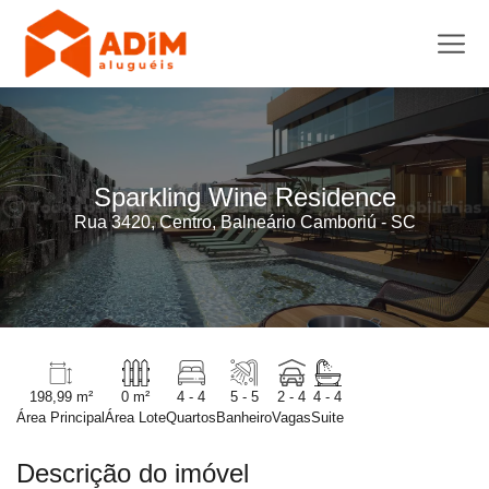
Sparkling Wine Residence
Rua 3420, Centro, Balneário Camboriú - SC
198,99 m²
0 m²
4 - 4
5 - 5
2 - 4
4 - 4
Área Principal
Área Lote
Quartos
Banheiro
Vagas
Suite
Descrição do imóvel