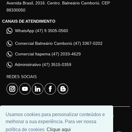
Avenida Brasil, 2016. Centro. Balneário Camboriú. CEP
88330050
CANAIS DE ATENDIMENTO
WhatsApp (47) 9 3505-0560
Comercial Balneário Camboriú (47) 3367-0202
Comercial Itapema (47) 2033-4629
Administrativo (47) 3515-0359
REDES SOCIAIS
Usamos cookies para personalizar conteúdos e
© 2026 | Adim Aluguéis | CRECI: 3235J | Desenvolvido por
melhorar a sua experiência. Para ver nossa
Universal Software.
política de cookies
Clique aqui