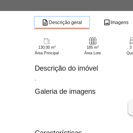
description
image
Descrição geral
Imagens
130,00 m²
185 m²
3 
Área Principal
Área Lote
Qua
Descrição do imóvel
.
Galeria de imagens
ar
Características