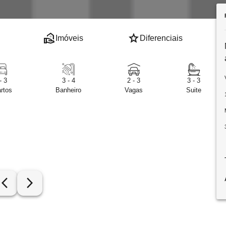
real_estate_agent
star
Imóveis
Diferenciais
- 3
3 - 4
2 - 3
3 - 3
rtos
Banheiro
Vagas
Suite
row_back_ios_new
arrow_forward_ios