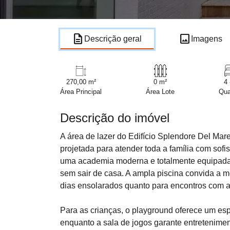
description
image
Descrição geral
Imagens
270,00 m²
0 m²
4 
Área Principal
Área Lote
Qua
Descrição do imóvel
A área de lazer do Edifício Splendore Del Mare
projetada para atender toda a família com sof
uma academia moderna e totalmente equipada, 
sem sair de casa. A ampla piscina convida a m
dias ensolarados quanto para encontros com a
Para as crianças, o playground oferece um esp
enquanto a sala de jogos garante entretenime