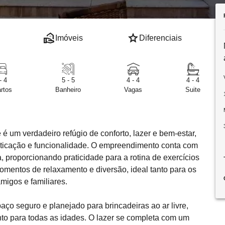
real_estate_agent
star
Imóveis
Diferenciais
- 4
5 - 5
4 - 4
4 - 4
rtos
Banheiro
Vagas
Suite
 é um verdadeiro refúgio de conforto, lazer e bem-estar,
isticação e funcionalidade. O empreendimento conta com
proporcionando praticidade para a rotina de exercícios
omentos de relaxamento e diversão, ideal tanto para os
migos e familiares.
aço seguro e planejado para brincadeiras ao ar livre,
nto para todas as idades. O lazer se completa com um