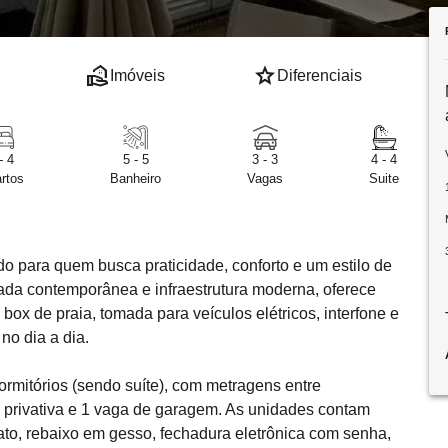
real_estate_agent
star
Imóveis
Diferenciais
- 4
5 - 5
3 - 3
4 - 4
rtos
Banheiro
Vagas
Suite
 para quem busca praticidade, conforto e um estilo de
hada contemporânea e infraestrutura moderna, oferece
box de praia, tomada para veículos elétricos, interfone e
no dia a dia.
mitórios (sendo suíte), com metragens entre
 privativa e 1 vaga de garagem. As unidades contam
nato, rebaixo em gesso, fechadura eletrônica com senha,