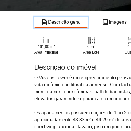
description
image
Descrição geral
Imagens
161,00 m²
0 m²
4 
Área Principal
Área Lote
Qua
Descrição do imóvel
O Visions Tower é um empreendimento pensado
vida dinâmico no litoral catarinense. Com fac
monitoramento por câmeras, hall de banhistas, 
elevador, garantindo segurança e comodidade 
Os apartamentos possuem opções de 1 ou 2 dor
aproximadamente 43,33 m² e 44,29 m² de área
com living funcional, lavabo, piso em porcela