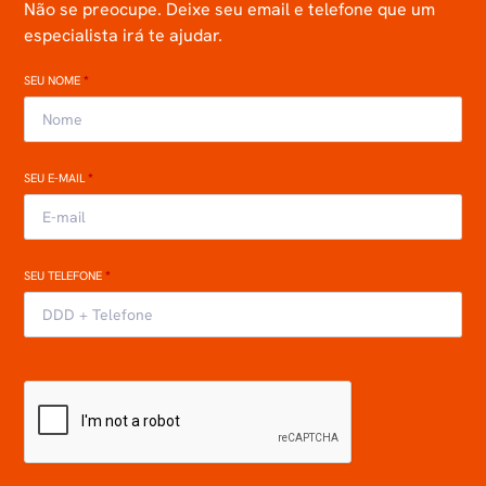
Não se preocupe. Deixe seu email e telefone que um
especialista irá te ajudar.
SEU NOME
*
SEU E-MAIL
*
SEU TELEFONE
*