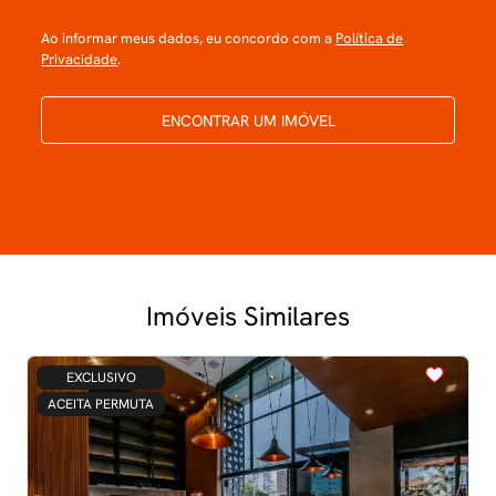
Ao informar meus dados, eu concordo com a
Política de
Privacidade
.
ENCONTRAR UM IMÓVEL
Imóveis Similares
<
<
<
<
<
EXCLUSIVO
ACEITA PERMUTA