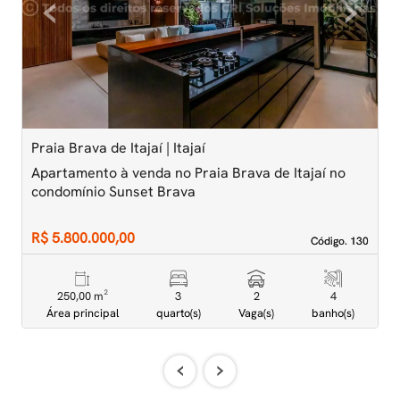
‹
›
Previous
Next
Praia Brava de Itajaí | Itajaí
P
Apartamento à venda no Praia Brava de Itajaí no
A
condomínio Sunset Brava
A
R$ 5.800.000,00
R
Código. 130
Código. 130
250,00 m²
3
2
4
Área principal
quarto(s)
Vaga(s)
banho(s)
‹
›