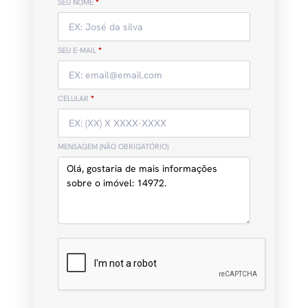
SEU NOME
*
SEU E-MAIL
*
CELULAR
*
MENSAGEM (NÃO OBRIGATÓRIO)