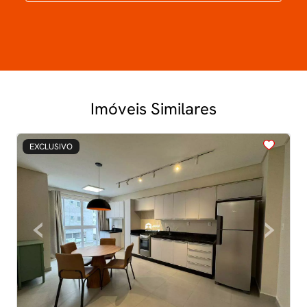
Imóveis Similares
<
<
<
<
<
EXCLUSIVO
‹
›
Previous
Next