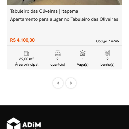
Tabuleiro das Oliveiras | Itapema
M
Apartamento para alugar no Tabuleiro das Oliveiras
A
R$ 4.100,00
R
Código. 14746
Código. 14746
69,00 m²
2
1
2
Área principal
quarto(s)
Vaga(s)
banho(s)
‹
›