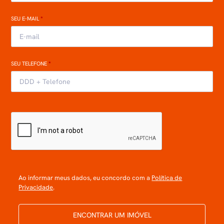
SEU E-MAIL
*
SEU TELEFONE
*
Ao informar meus dados, eu concordo com a
Política de
Privacidade
.
ENCONTRAR UM IMÓVEL