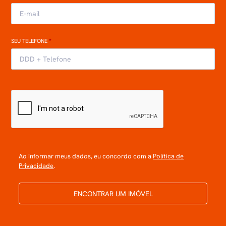
SEU TELEFONE
*
Ao informar meus dados, eu concordo com a
Política de
Privacidade
.
ENCONTRAR UM IMÓVEL