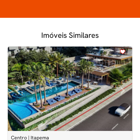
Imóveis Similares
<
<
<
<
<
‹
›
Previous
Next
Centro | Itapema
M