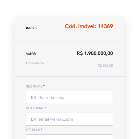
Cód. imóvel: 14369
IMÓVEL
R$ 1.980.000,00
VALOR
Condomínio
R$ 590,00
SEU NOME
*
SEU E-MAIL
*
CELULAR
*