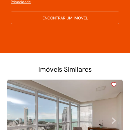
Privacidade
.
ENCONTRAR UM IMÓVEL
Imóveis Similares
<
<
<
<
<
‹
›
Previous
Next