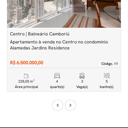
Centro | Balneário Camboriú
C
Apartamento à venda no Centro no condomínio
A
Alamedas Jardins Residence
A
R$ 6.500.000,00
R
Código. 11
Código. 11
228,00 m²
4
3
5
Área principal
quarto(s)
Vaga(s)
banho(s)
‹
›