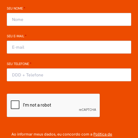
SEU NOME
*
SEU E-MAIL
*
SEU TELEFONE
*
Ao informar meus dados, eu concordo com a
Política de