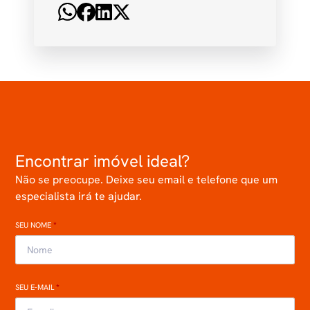
Encontrar imóvel ideal?
Não se preocupe. Deixe seu email e telefone que um
especialista irá te ajudar.
SEU NOME
*
SEU E-MAIL
*