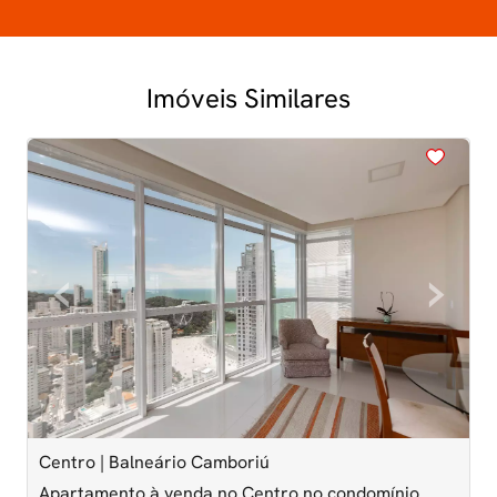
Imóveis Similares
<
<
<
<
<
‹
›
Previous
Next
Centro | Balneário Camboriú
C
Apartamento à venda no Centro no condomínio
A