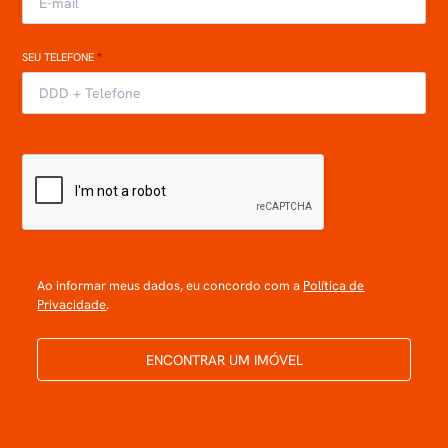
SEU TELEFONE
*
Ao informar meus dados, eu concordo com a
Política de
Privacidade
.
ENCONTRAR UM IMÓVEL