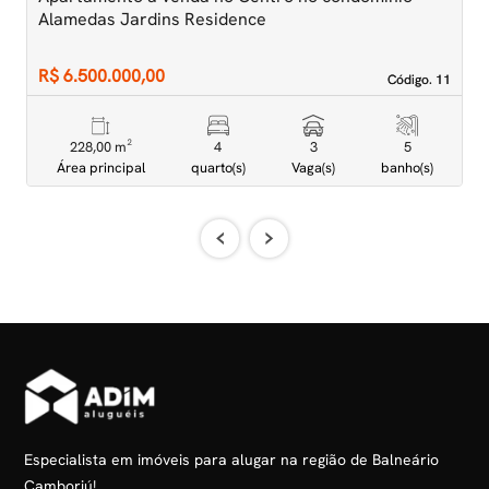
Alamedas Jardins Residence
A
R$ 6.500.000,00
R
Código. 11
Código. 11
228,00 m²
4
3
5
Área principal
quarto(s)
Vaga(s)
banho(s)
‹
›
Especialista em imóveis para alugar na região de Balneário
Camboriú!