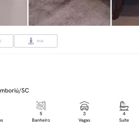
O
RUA
Camboriú/SC
5
3
4
os
Banheiro
Vagas
Suite