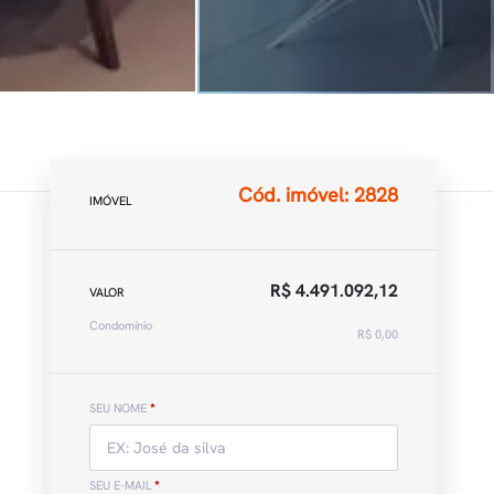
Cód. imóvel: 2828
IMÓVEL
R$ 4.491.092,12
VALOR
Condomínio
R$ 0,00
SEU NOME
*
SEU E-MAIL
*