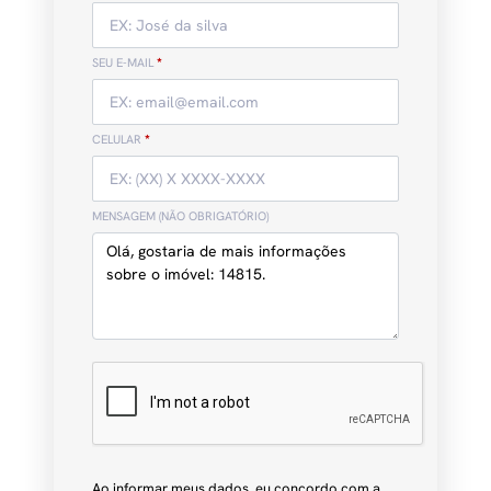
SEU E-MAIL
*
CELULAR
*
MENSAGEM (NÃO OBRIGATÓRIO)
Ao informar meus dados, eu concordo com a