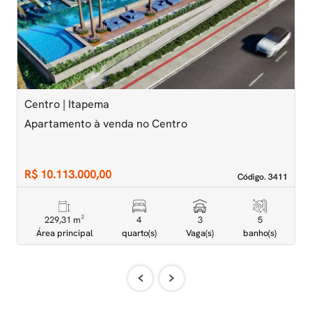
Previous
Next
Centro | Itapema
M
Apartamento à venda no Centro
A
D
R$ 10.113.000,00
R
Código. 3411
Código. 3411
229,31 m²
4
3
5
Área principal
quarto(s)
Vaga(s)
banho(s)
‹
›