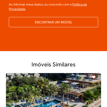
Ao informar meus dados, eu concordo com a
Política de
Privacidade
.
ENCONTRAR UM IMÓVEL
Imóveis Similares
<
<
<
<
<
‹
›