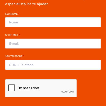
especialista irá te ajudar.
SEU NOME
*
SEU E-MAIL
*
SEU TELEFONE
*