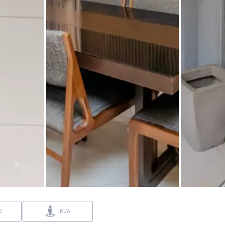
O
RUA