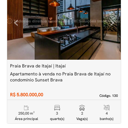
‹
›
Previous
Next
Praia Brava de Itajaí | Itajaí
P
Apartamento à venda no Praia Brava de Itajaí no
A
condomínio Sunset Brava
A
R$ 5.800.000,00
R
Código. 130
Código. 130
250,00 m²
3
2
4
Área principal
quarto(s)
Vaga(s)
banho(s)