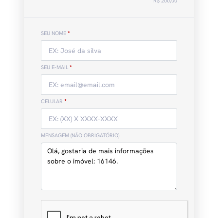
R$ 200,00
SEU NOME
*
SEU E-MAIL
*
CELULAR
*
MENSAGEM (NÃO OBRIGATÓRIO)