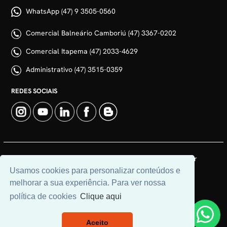
WhatsApp (47) 9 3505-0560
Comercial Balneário Camboriú (47) 3367-0202
Comercial Itapema (47) 2033-4629
Administrativo (47) 3515-0359
REDES SOCIAIS
© 2026 | Adim Aluguéis | CRECI: 3235J | Desenvolvido por
Universal Software.
Usamos cookies para personalizar conteúdos e
melhorar a sua experiência. Para ver nossa
política de cookies
Clique aqui
Aceito