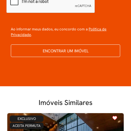
Ao informar meus dados, eu concordo com a
Política de
Privacidade
.
ENCONTRAR UM IMÓVEL
Imóveis Similares
<
<
<
<
<
EXCLUSIVO
ACEITA PERMUTA