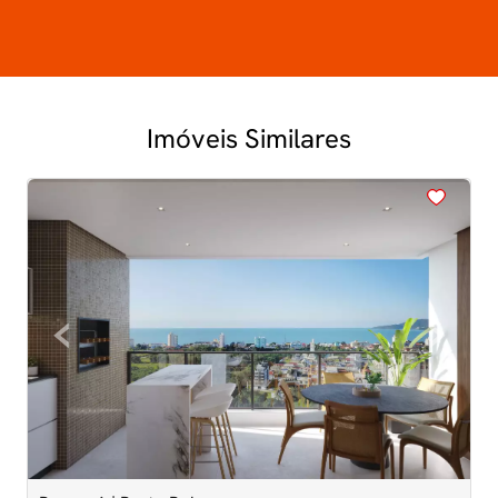
Imóveis Similares
<
<
<
<
<
‹
›
Previous
Next