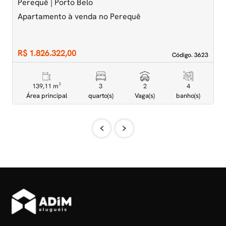
Perequê | Porto Belo
J
Apartamento à venda no Perequê
A
c
R$ 1.826.322,00
R
Código. 3623
Código. 3623
139,11 m²
3
2
4
Área principal
quarto(s)
Vaga(s)
banho(s)
‹
›