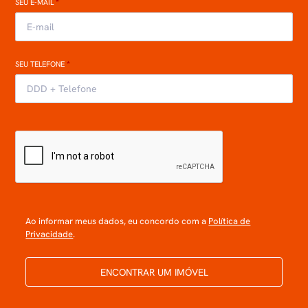
SEU E-MAIL
*
SEU TELEFONE
*
Ao informar meus dados, eu concordo com a
Política de
Privacidade
.
ENCONTRAR UM IMÓVEL