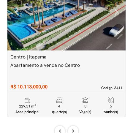
‹
›
Previous
Next
Centro | Itapema
M
Apartamento à venda no Centro
A
D
R$ 10.113.000,00
R
Código. 3411
Código. 3411
229,31 m²
4
3
5
Área principal
quarto(s)
Vaga(s)
banho(s)
‹
›