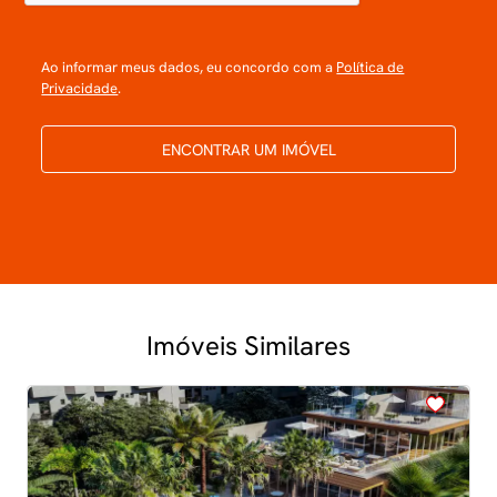
Ao informar meus dados, eu concordo com a
Política de
Privacidade
.
ENCONTRAR UM IMÓVEL
Imóveis Similares
<
<
<
<
<