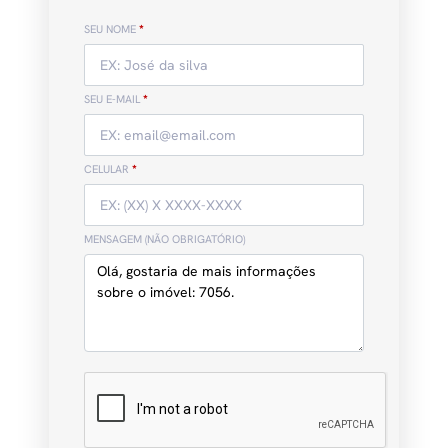
SEU NOME
*
SEU E-MAIL
*
CELULAR
*
MENSAGEM (NÃO OBRIGATÓRIO)