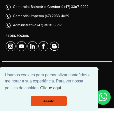
Comercial Balneário Camboriú (47) 3367-0202
Comercial Itapema (47) 2033-4629
Administrativo (47) 3515-0359
REDES SOCIAIS
© 2026 | Adim Aluguéis | CRECI: 3235J | Desenvolvido por
Usamos cookies para personalizar conteúdos e
Universal Software.
melhorar a sua experiência. Para ver nossa
política de cookies
Clique aqui
Aceito