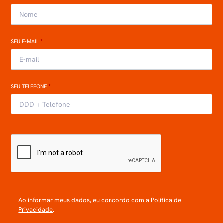
SEU E-MAIL
*
SEU TELEFONE
*
Ao informar meus dados, eu concordo com a
Política de
Privacidade
.