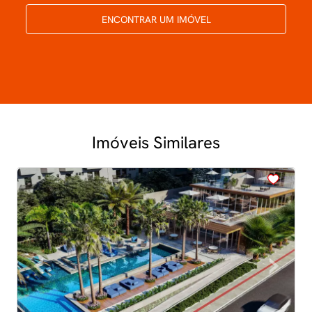
ENCONTRAR UM IMÓVEL
Imóveis Similares
<
<
<
<
<
‹
›
Previous
Next