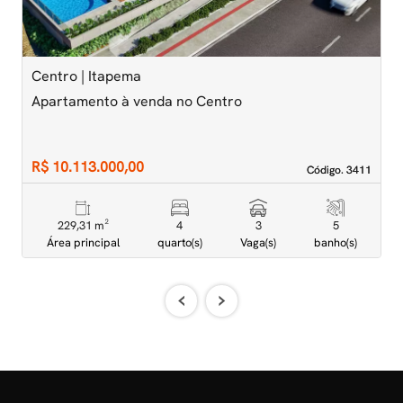
Centro | Itapema
M
Apartamento à venda no Centro
A
D
R$ 10.113.000,00
R
Código. 3411
Código. 3411
229,31 m²
4
3
5
Área principal
quarto(s)
Vaga(s)
banho(s)
‹
›