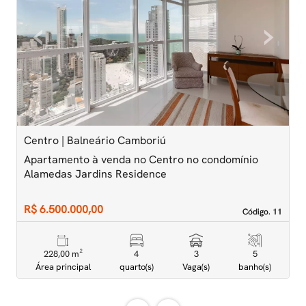
‹
›
Previous
Next
Centro | Balneário Camboriú
C
Apartamento à venda no Centro no condomínio
A
Alamedas Jardins Residence
A
R$ 6.500.000,00
R
Código. 11
Código. 11
228,00 m²
4
3
5
Área principal
quarto(s)
Vaga(s)
banho(s)