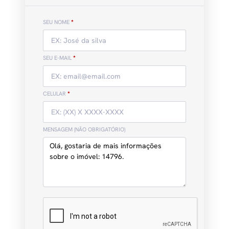
SEU NOME
*
SEU E-MAIL
*
CELULAR
*
MENSAGEM (NÃO OBRIGATÓRIO)