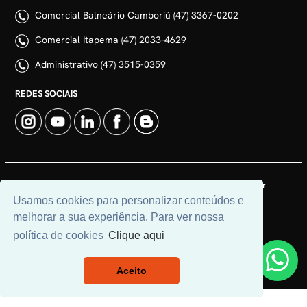
Comercial Balneário Camboriú (47) 3367-0202
Comercial Itapema (47) 2033-4629
Administrativo (47) 3515-0359
REDES SOCIAIS
© 2026 | Adim Aluguéis | CRECI: 3235J | Desenvolvido por
Usamos cookies para personalizar conteúdos e
Universal Software.
melhorar a sua experiência. Para ver nossa
política de cookies
Clique aqui
Aceito