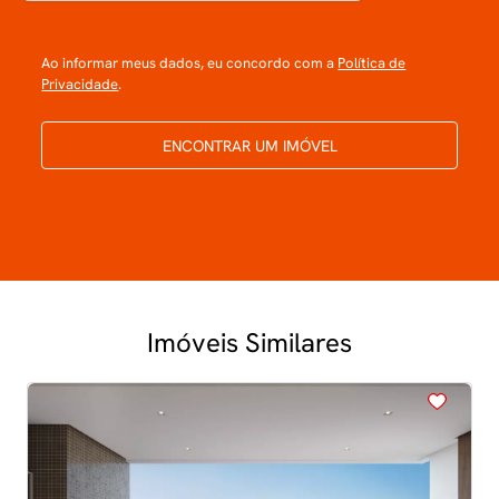
Ao informar meus dados, eu concordo com a
Política de
Privacidade
.
ENCONTRAR UM IMÓVEL
Imóveis Similares
<
<
<
<
<