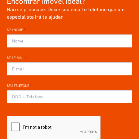
Encontrar imóvel ideal?
Não se preocupe. Deixe seu email e telefone que um
especialista irá te ajudar.
SEU NOME
*
SEU E-MAIL
*
SEU TELEFONE
*