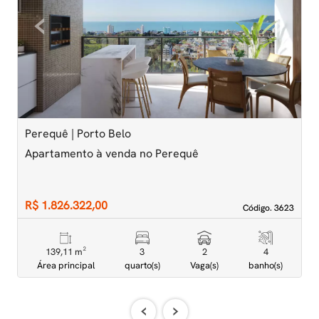
‹
›
Previous
Next
Perequê | Porto Belo
J
Apartamento à venda no Perequê
A
c
R$ 1.826.322,00
R
Código. 3623
Código. 3623
139,11 m²
3
2
4
Área principal
quarto(s)
Vaga(s)
banho(s)
‹
›