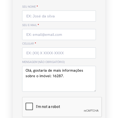
SEU NOME
*
SEU E-MAIL
*
CELULAR
*
MENSAGEM (NÃO OBRIGATÓRIO)