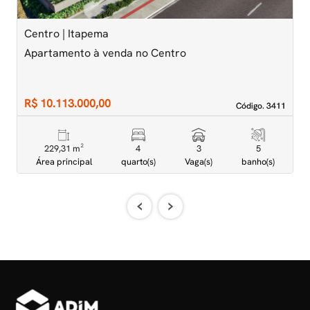
Centro | Itapema
M
Apartamento à venda no Centro
A
D
R$ 10.113.000,00
R
Código. 3411
Código. 3411
229,31 m²
4
3
5
Área principal
quarto(s)
Vaga(s)
banho(s)
‹
›