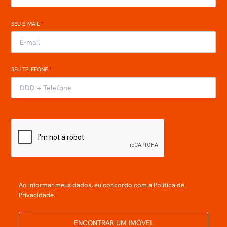
SEU E-MAIL
*
SEU TELEFONE
*
Ao informar meus dados, eu concordo com a
Política de
Privacidade
.
ENCONTRAR UM IMÓVEL