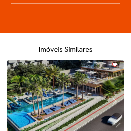
Imóveis Similares
<
<
<
<
<
‹
›
Previous
Next