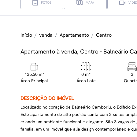
FOTOS
MAPA
VÍDE
Início
venda
Apartamento
Centro
Apartamento à venda, Centro - Balneário 
135,60 m²
0 m²
3
Área Principal
Área Lote
Quart
DESCRIÇÃO DO IMÓVEL
Localizado no coração de Balneário Camboriú, o Edifício Ex
Este apartamento de alto padrão conta com 3 suítes amplas
criando um ambiente funcional e elegante. São 3 vagas d
família, em um imóvel que alia design contemporâneo e qua