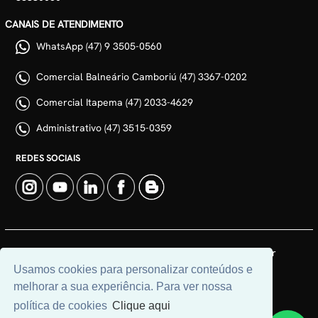
CANAIS DE ATENDIMENTO
WhatsApp (47) 9 3505-0560
Comercial Balneário Camboriú (47) 3367-0202
Comercial Itapema (47) 2033-4629
Administrativo (47) 3515-0359
REDES SOCIAIS
© 2026 | Adim Aluguéis | CRECI: 3235J | Desenvolvido por
Universal Software.
Usamos cookies para personalizar conteúdos e
melhorar a sua experiência. Para ver nossa
política de cookies
Clique aqui