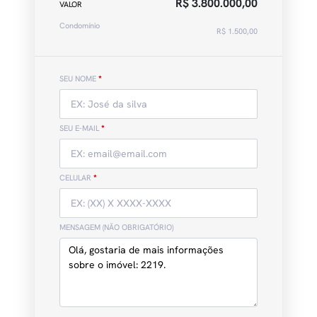
R$ 3.800.000,00
VALOR
Condomínio
R$ 1.500,00
SEU NOME
*
SEU E-MAIL
*
CELULAR
*
MENSAGEM (NÃO OBRIGATÓRIO)