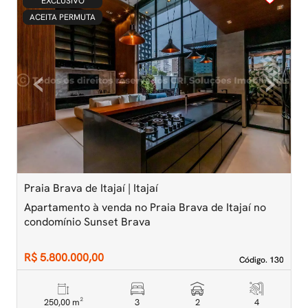
EXCLUSIVO
ACEITA PERMUTA
‹
›
Previous
Next
Praia Brava de Itajaí | Itajaí
P
Apartamento à venda no Praia Brava de Itajaí no
A
condomínio Sunset Brava
A
R$ 5.800.000,00
R
Código. 130
Código. 130
250,00 m²
3
2
4