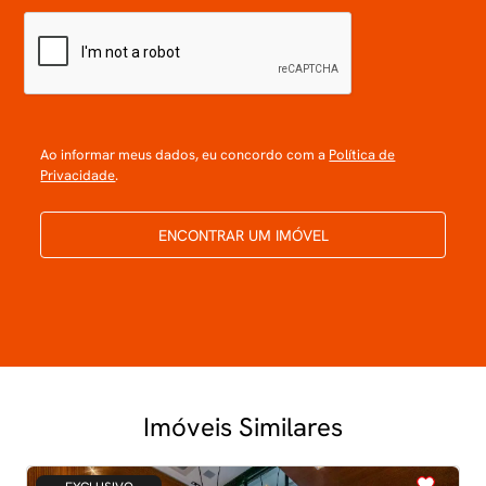
Ao informar meus dados, eu concordo com a
Política de
Privacidade
.
ENCONTRAR UM IMÓVEL
Imóveis Similares
<
<
<
<
<