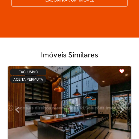
Imóveis Similares
<
<
<
<
<
EXCLUSIVO
ACEITA PERMUTA
‹
›
Previous
Next