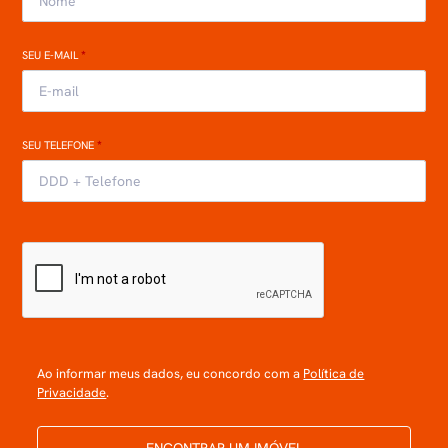
SEU E-MAIL
*
SEU TELEFONE
*
Ao informar meus dados, eu concordo com a
Política de
Privacidade
.
ENCONTRAR UM IMÓVEL