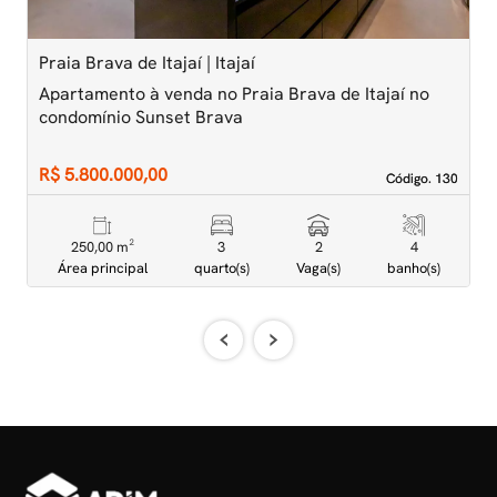
Praia Brava de Itajaí | Itajaí
P
Apartamento à venda no Praia Brava de Itajaí no
A
condomínio Sunset Brava
A
R$ 5.800.000,00
R
Código. 130
Código. 130
250,00 m²
3
2
4
Área principal
quarto(s)
Vaga(s)
banho(s)
‹
›