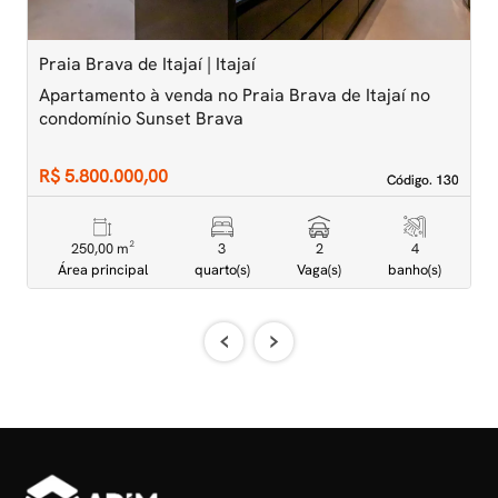
Praia Brava de Itajaí | Itajaí
P
Apartamento à venda no Praia Brava de Itajaí no
A
condomínio Sunset Brava
A
R$ 5.800.000,00
R
Código. 130
Código. 130
250,00 m²
3
2
4
Área principal
quarto(s)
Vaga(s)
banho(s)
‹
›