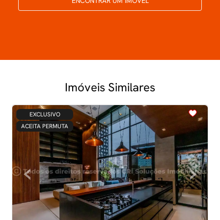
ENCONTRAR UM IMÓVEL
Imóveis Similares
<
<
<
<
<
EXCLUSIVO
ACEITA PERMUTA
‹
›
Previous
Next