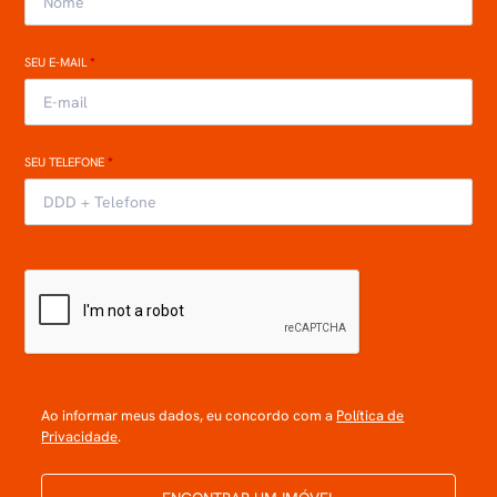
SEU E-MAIL
*
SEU TELEFONE
*
Ao informar meus dados, eu concordo com a
Política de
Privacidade
.