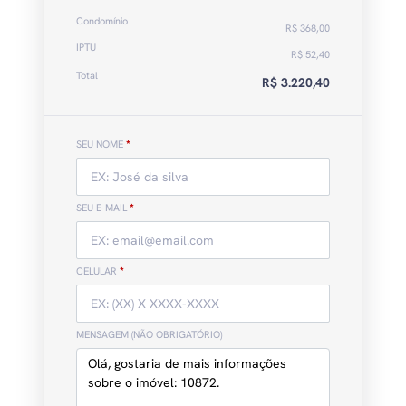
Condomínio
R$ 368,00
IPTU
R$ 52,40
Total
R$ 3.220,40
SEU NOME
*
SEU E-MAIL
*
CELULAR
*
MENSAGEM (NÃO OBRIGATÓRIO)