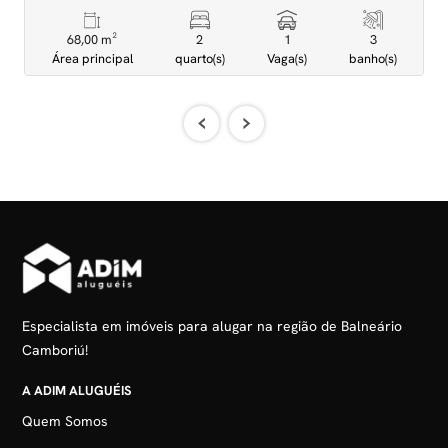
68,00 m²
2
1
3
Área principal
quarto(s)
Vaga(s)
banho(s)
‹
›
Especialista em imóveis para alugar na região de Balneário
Camboriú!
A ADIM ALUGUÉIS
Quem Somos