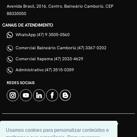
Avenida Brasil, 2016. Centro. Balneário Camboriú. CEP
88330050
CANAIS DE ATENDIMENTO
WhatsApp (47) 9 3505-0560
Comercial Balneário Camboriú (47) 3367-0202
Comercial Itapema (47) 2033-4629
Administrativo (47) 3515-0359
REDES SOCIAIS
© 2026 | Adim Aluguéis | CRECI: 3235J | Desenvolvido por
Usamos cookies para personalizar conteúdos e
Universal Software.