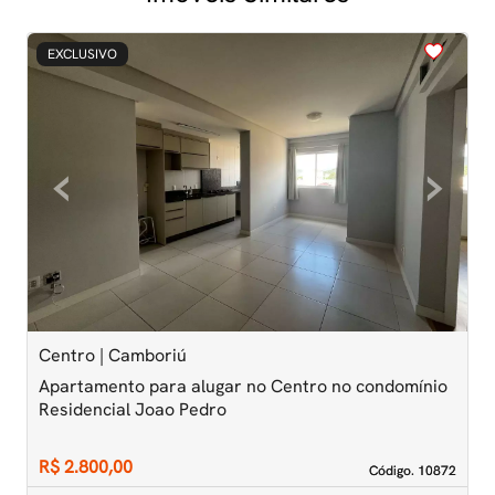
<
<
<
<
<
EXCLUSIVO
‹
›
Previous
Next
Centro | Camboriú
T
Apartamento para alugar no Centro no condomínio
A
Residencial Joao Pedro
A
R$ 2.800,00
R
Código. 10872
Código. 10872