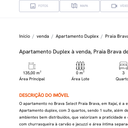
FOTOS
MAPA
VÍDE
Início
venda
Apartamento Duplex
Praia Brava
Apartamento Duplex à venda, Praia Brava de I
135,00 m²
0 m²
3
Área Principal
Área Lote
Quart
DESCRIÇÃO DO IMÓVEL
O apartamento no Brava Select Praia Brava, em Itajaí, é a
Apartamento duplex, com 3 quartos, sendo 1 suíte, além d
ambientes bem distribuídos, que valorizam a praticidade e o
com churrasqueira à carvão e jacuzzi e área íntima separ