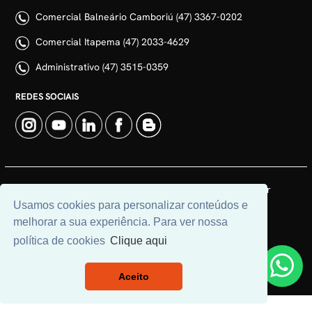
Comercial Balneário Camboriú (47) 3367-0202
Comercial Itapema (47) 2033-4629
Administrativo (47) 3515-0359
REDES SOCIAIS
© 2026 | Adim Aluguéis | CRECI: 3235J | Desenvolvido por
Usamos cookies para personalizar conteúdos e
Universal Software.
melhorar a sua experiência. Para ver nossa
política de cookies
Clique aqui
Aceito