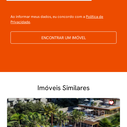
Ao informar meus dados, eu concordo com a
Política de
Privacidade
.
ENCONTRAR UM IMÓVEL
Imóveis Similares
<
<
<
<
<