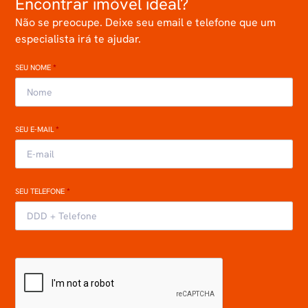
Encontrar imóvel ideal?
Não se preocupe. Deixe seu email e telefone que um
especialista irá te ajudar.
SEU NOME
*
SEU E-MAIL
*
SEU TELEFONE
*