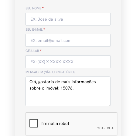
SEU NOME
*
SEU E-MAIL
*
CELULAR
*
MENSAGEM (NÃO OBRIGATÓRIO)