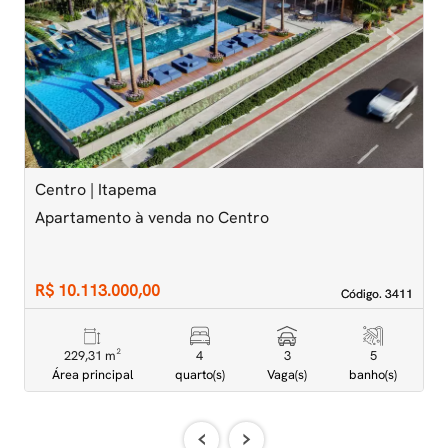
‹
›
Previous
Next
Centro | Itapema
M
Apartamento à venda no Centro
A
D
R$ 10.113.000,00
R
Código. 3411
Código. 3411
229,31 m²
4
3
5
Área principal
quarto(s)
Vaga(s)
banho(s)
‹
›