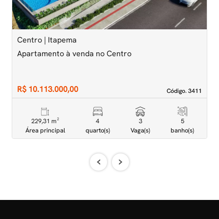
Centro | Itapema
M
Apartamento à venda no Centro
A
D
R$ 10.113.000,00
R
Código. 3411
Código. 3411
229,31 m²
4
3
5
Área principal
quarto(s)
Vaga(s)
banho(s)
‹
›