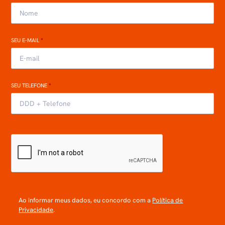
SEU E-MAIL
*
SEU TELEFONE
*
Ao informar meus dados, eu concordo com a
Política de
Privacidade
.