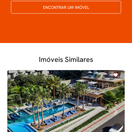
ENCONTRAR UM IMÓVEL
Imóveis Similares
<
<
<
<
<
‹
›
Previous
Next