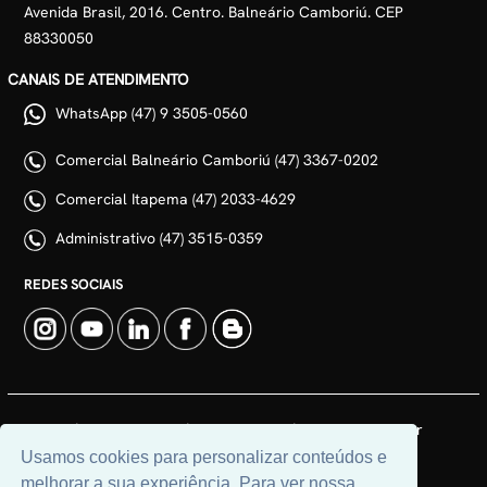
Avenida Brasil, 2016. Centro. Balneário Camboriú. CEP
88330050
CANAIS DE ATENDIMENTO
WhatsApp (47) 9 3505-0560
Comercial Balneário Camboriú (47) 3367-0202
Comercial Itapema (47) 2033-4629
Administrativo (47) 3515-0359
REDES SOCIAIS
© 2026 | Adim Aluguéis | CRECI: 3235J | Desenvolvido por
Universal Software.
Usamos cookies para personalizar conteúdos e
melhorar a sua experiência. Para ver nossa