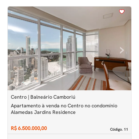
<
<
<
<
<
‹
›
Previous
Next
Centro | Balneário Camboriú
C
Apartamento à venda no Centro no condomínio
A
Alamedas Jardins Residence
A
R$ 6.500.000,00
R
Código. 11
Código. 11