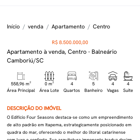
Início
venda
Apartamento
Centro
R$ 8.500.000,00
Apartamento à venda, Centro - Balneário
Camboriú/SC
558,96 m²
0 m²
4
5
4
4
Área Principal
Área Lote
Quartos
Banheiro
Vagas
Suite
DESCRIÇÃO DO IMÓVEL
O Edifício Four Seasons destaca-se como um empreendimento
de alto padrão em Itapema, estrategicamente posicionado em
quadra do mar, oferecendo o melhor do litoral catarinense
com luxo e conforto. Sua arquitetura imponente traduz design