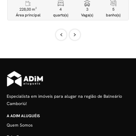
228,00 m²
4
3
5
Área principal
quarto(s)
Vaga(s)
banho(s)
‹
›
Especialista em imóveis para alugar na região de Balneário
Camboriú!
A ADIM ALUGUÉIS
Quem Somos