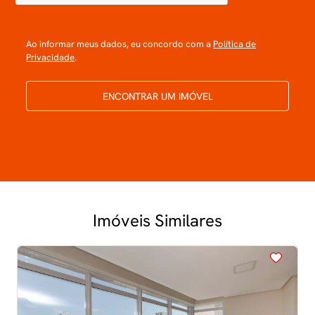
Ao informar meus dados, eu concordo com a
Política de
Privacidade
.
ENCONTRAR UM IMÓVEL
Imóveis Similares
<
<
<
<
<