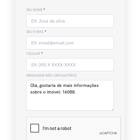
SEU NOME
*
SEU E-MAIL
*
CELULAR
*
MENSAGEM (NÃO OBRIGATÓRIO)