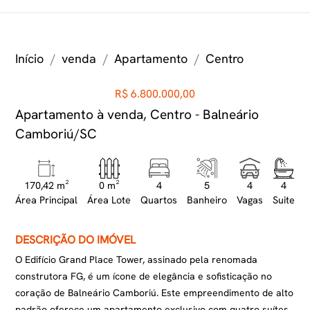
Início
venda
Apartamento
Centro
R$ 6.800.000,00
Apartamento à venda, Centro - Balneário
Camboriú/SC
170,42 m²
0 m²
4
5
4
4
Área Principal
Área Lote
Quartos
Banheiro
Vagas
Suite
DESCRIÇÃO DO IMÓVEL
O Edifício Grand Place Tower, assinado pela renomada
construtora FG, é um ícone de elegância e sofisticação no
coração de Balneário Camboriú. Este empreendimento de alto
padrão oferece um apartamento exclusivo com quatro suítes