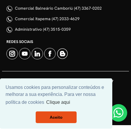
Comercial Balneário Camboriú (47) 3367-0202
Comercial Itapema (47) 2033-4629
Administrativo (47) 3515-0359
REDES SOCIAIS
© 2026 | Adim Aluguéis | CRECI: 3235J | Desenvolvido por
Usamos cookies para personalizar conteúdos e
Universal Software.
melhorar a sua experiência. Para ver nossa
política de cookies
Clique aqui
Aceito