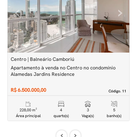
‹
›
Previous
Next
Centro | Balneário Camboriú
C
Apartamento à venda no Centro no condomínio
A
Alamedas Jardins Residence
A
R$ 6.500.000,00
R
Código. 11
Código. 11
228,00 m²
4
3
5
Área principal
quarto(s)
Vaga(s)
banho(s)
‹
›