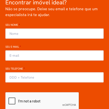
Encontrar imóvel ideal?
Não se preocupe. Deixe seu email e telefone que um
especialista irá te ajudar.
SEU NOME
*
SEU E-MAIL
*
SEU TELEFONE
*