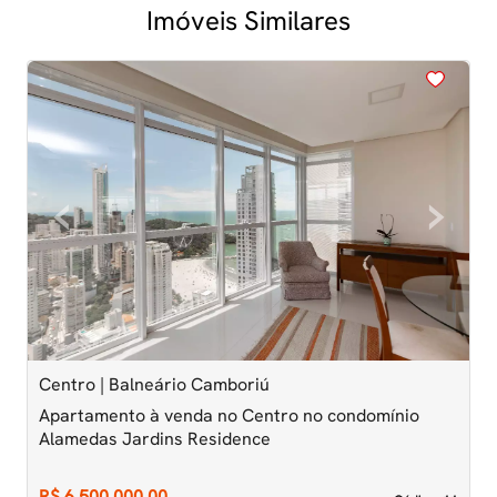
Imóveis Similares
<
<
<
<
<
‹
›
Previous
Next
Centro | Balneário Camboriú
C
Apartamento à venda no Centro no condomínio
A
Alamedas Jardins Residence
A
R$ 6.500.000,00
R