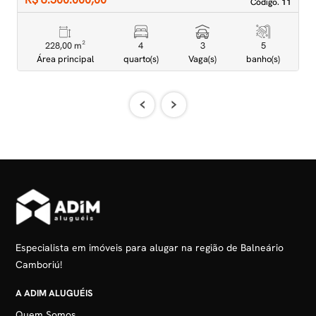
Código. 11
Código. 11
228,00 m²
4
3
5
Área principal
quarto(s)
Vaga(s)
banho(s)
‹
›
Especialista em imóveis para alugar na região de Balneário
Camboriú!
A ADIM ALUGUÉIS
Quem Somos