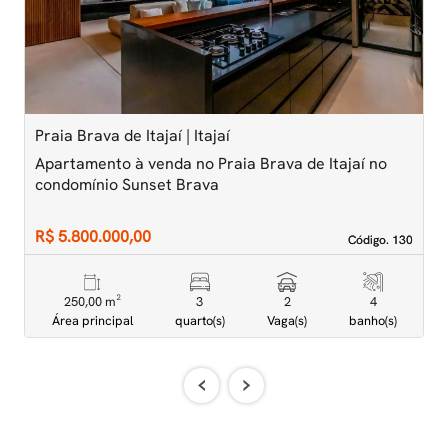
Praia Brava de Itajaí | Itajaí
P
Apartamento à venda no Praia Brava de Itajaí no
A
condomínio Sunset Brava
A
R$ 5.800.000,00
R
Código. 130
Código. 130
250,00 m²
3
2
4
Área principal
quarto(s)
Vaga(s)
banho(s)
‹
›