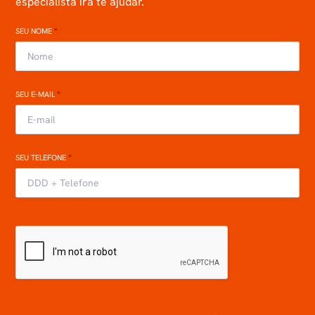
especialista irá te ajudar.
SEU NOME
*
SEU E-MAIL
*
SEU TELEFONE
*