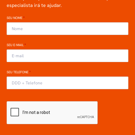
especialista irá te ajudar.
SEU NOME
*
SEU E-MAIL
*
SEU TELEFONE
*