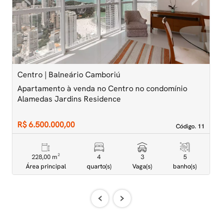
Previous
Next
Centro | Balneário Camboriú
C
Apartamento à venda no Centro no condomínio
A
Alamedas Jardins Residence
A
R$ 6.500.000,00
R
Código. 11
Código. 11
228,00 m²
4
3
5
Área principal
quarto(s)
Vaga(s)
banho(s)
‹
›