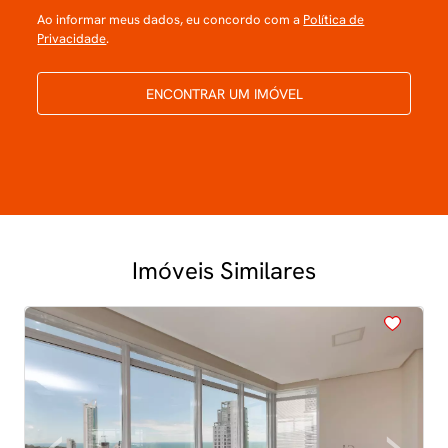
Ao informar meus dados, eu concordo com a
Política de
Privacidade
.
ENCONTRAR UM IMÓVEL
Imóveis Similares
<
<
<
<
<
‹
›