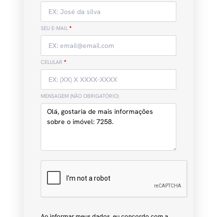
SEU E-MAIL
*
CELULAR
*
MENSAGEM (NÃO OBRIGATÓRIO)
Ao informar meus dados, eu concordo com a