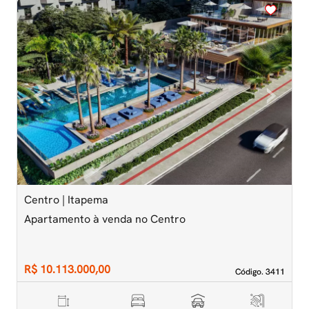
<
<
<
<
<
‹
›
Previous
Next
Centro | Itapema
M
Apartamento à venda no Centro
A
D
R$ 10.113.000,00
R
Código. 3411
Código. 3411