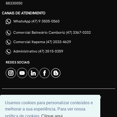
88330050
CANAIS DE ATENDIMENTO
WhatsApp (47) 9 3505-0560
Comercial Balneário Camboriú (47) 3367-0202
Comercial Itapema (47) 2033-4629
Administrativo (47) 3515-0359
REDES SOCIAIS
© 2026 | Adim Aluguéis | CRECI: 3235J | Desenvolvido por
Usamos cookies para personalizar conteúdos e
Universal Software.
melhorar a sua experiência. Para ver nossa
política de cookies
Clique aqui