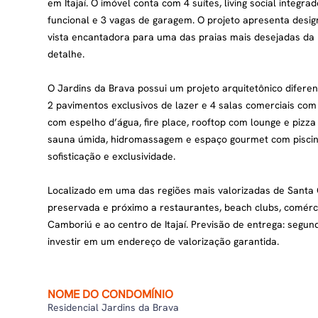
em Itajaí. O imóvel conta com 4 suítes, living social integ
funcional e 3 vagas de garagem. O projeto apresenta desi
vista encantadora para uma das praias mais desejadas da 
detalhe.
O Jardins da Brava possui um projeto arquitetônico difer
2 pavimentos exclusivos de lazer e 4 salas comerciais com 
com espelho d’água, fire place, rooftop com lounge e pizza
sauna úmida, hidromassagem e espaço gourmet com piscina
sofisticação e exclusividade.
Localizado em uma das regiões mais valorizadas de Santa 
preservada e próximo a restaurantes, beach clubs, comérci
Camboriú e ao centro de Itajaí. Previsão de entrega: seg
investir em um endereço de valorização garantida.
NOME DO CONDOMÍNIO
Residencial Jardins da Brava