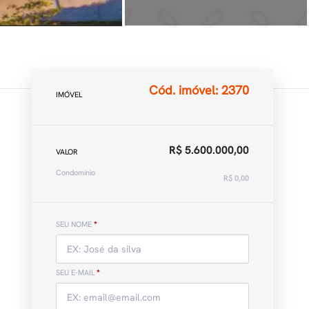
Cód. imóvel: 2370
IMÓVEL
R$ 5.600.000,00
VALOR
Condomínio
R$ 0,00
SEU NOME
*
SEU E-MAIL
*