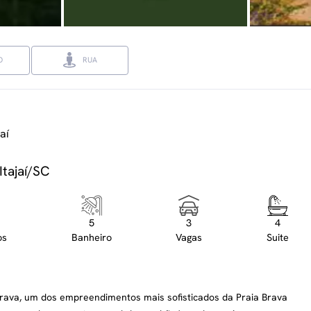
O
RUA
aí
Itajaí/SC
5
3
4
os
Banheiro
Vagas
Suite
Brava, um dos empreendimentos mais sofisticados da Praia Brava