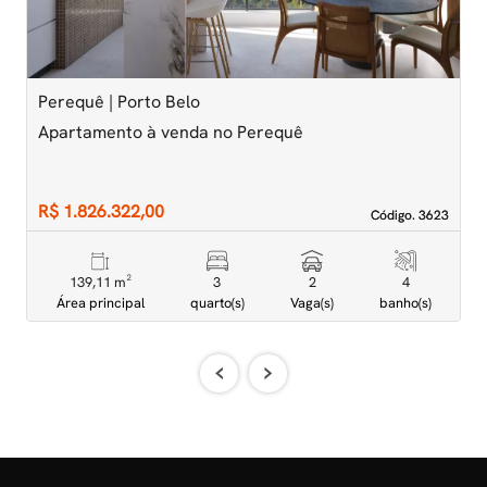
Perequê | Porto Belo
J
Apartamento à venda no Perequê
A
c
R$ 1.826.322,00
R
Código. 3623
Código. 3623
139,11 m²
3
2
4
Área principal
quarto(s)
Vaga(s)
banho(s)
‹
›