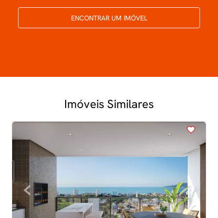
ENCONTRAR UM IMÓVEL
Imóveis Similares
<
<
<
<
<
‹
›
Previous
Next