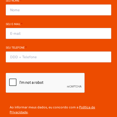
SEU NOME
*
SEU E-MAIL
*
SEU TELEFONE
*
Ao informar meus dados, eu concordo com a
Política de
Privacidade
.