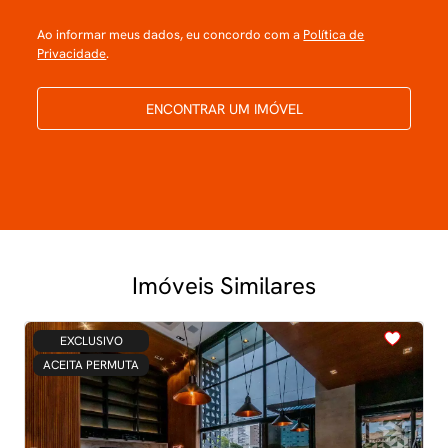
Ao informar meus dados, eu concordo com a
Política de
Privacidade
.
ENCONTRAR UM IMÓVEL
Imóveis Similares
<
<
<
<
<
EXCLUSIVO
ACEITA PERMUTA