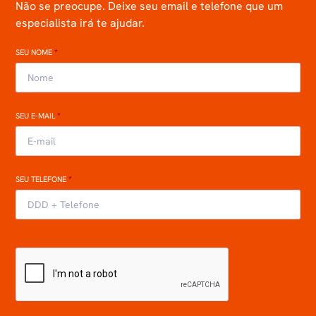
Não se preocupe. Deixe seu email e telefone que um
especialista irá te ajudar.
SEU NOME
*
SEU E-MAIL
*
SEU TELEFONE
*