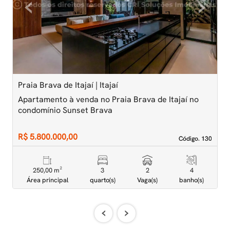
‹
›
Previous
Next
Praia Brava de Itajaí | Itajaí
P
Apartamento à venda no Praia Brava de Itajaí no
A
condomínio Sunset Brava
A
R$ 5.800.000,00
R
Código. 130
Código. 130
250,00 m²
3
2
4
Área principal
quarto(s)
Vaga(s)
banho(s)
‹
›