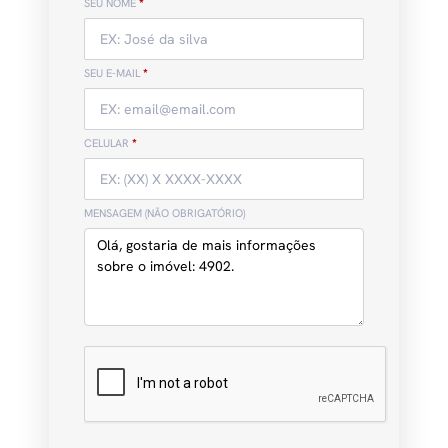
SEU NOME
*
SEU E-MAIL
*
CELULAR
*
MENSAGEM (NÃO OBRIGATÓRIO)