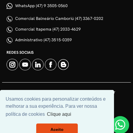
WhatsApp (47) 9 3505-0560
Comercial Balneário Camboriú (47) 3367-0202
Comercial Itapema (47) 2033-4629
Administrativo (47) 3515-0359
REDES SOCIAIS
© 2026 | Adim Aluguéis | CRECI: 3235J | Desenvolvido por
Universal Software.
Usamos cookies para personalizar conteúdos e
melhorar a sua experiência. Para ver nossa
política de cookies
Clique aqui
Aceito