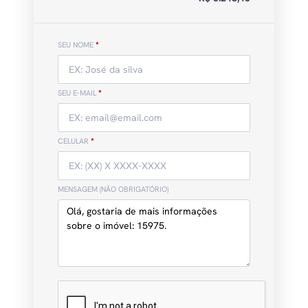
SEU NOME
*
SEU E-MAIL
*
CELULAR
*
MENSAGEM (NÃO OBRIGATÓRIO)