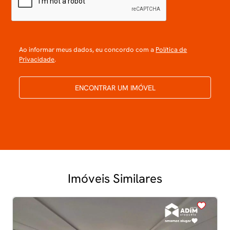
Ao informar meus dados, eu concordo com a
Política de
Privacidade
.
ENCONTRAR UM IMÓVEL
Imóveis Similares
<
<
<
<
<