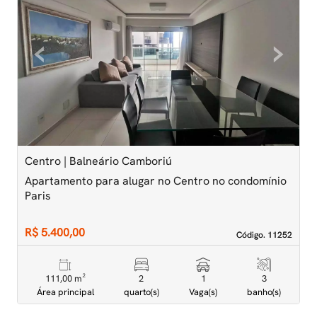
‹
›
Previous
Next
Centro | Balneário Camboriú
C
Apartamento para alugar no Centro no condomínio
A
Paris
G
R$ 5.400,00
R
Código. 11252
Código. 11252
111,00 m²
2
1
3
Área principal
quarto(s)
Vaga(s)
banho(s)