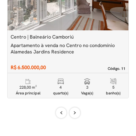
Centro | Balneário Camboriú
C
Apartamento à venda no Centro no condomínio
A
Alamedas Jardins Residence
A
R$ 6.500.000,00
R
Código. 11
Código. 11
228,00 m²
4
3
5
Área principal
quarto(s)
Vaga(s)
banho(s)
‹
›