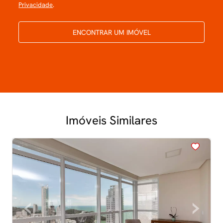
Privacidade
.
ENCONTRAR UM IMÓVEL
Imóveis Similares
<
<
<
<
<
‹
›
Previous
Next