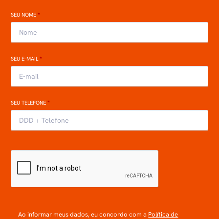
SEU NOME
*
SEU E-MAIL
*
SEU TELEFONE
*
Ao informar meus dados, eu concordo com a
Política de