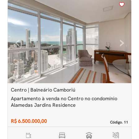
<
<
<
<
<
‹
›
Previous
Next
Centro | Balneário Camboriú
C
Apartamento à venda no Centro no condomínio
A
Alamedas Jardins Residence
A
R$ 6.500.000,00
R
Código. 11
Código. 11