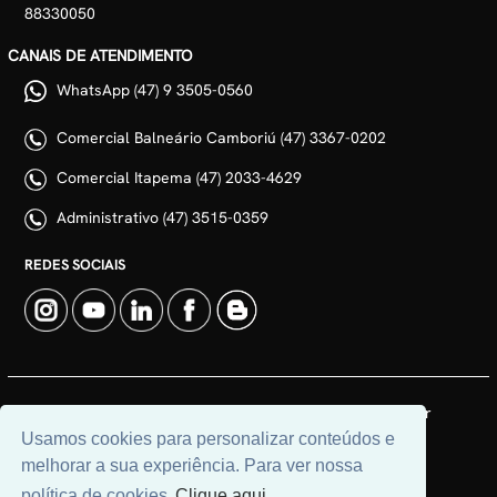
88330050
CANAIS DE ATENDIMENTO
WhatsApp (47) 9 3505-0560
Comercial Balneário Camboriú (47) 3367-0202
Comercial Itapema (47) 2033-4629
Administrativo (47) 3515-0359
REDES SOCIAIS
© 2026 | Adim Aluguéis | CRECI: 3235J | Desenvolvido por
Universal Software.
Usamos cookies para personalizar conteúdos e
melhorar a sua experiência. Para ver nossa
política de cookies
Clique aqui