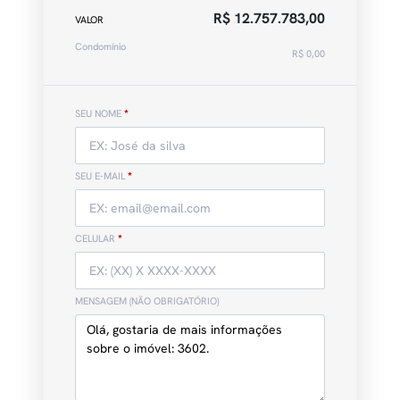
R$ 12.757.783,00
VALOR
Condomínio
R$ 0,00
SEU NOME
*
SEU E-MAIL
*
CELULAR
*
MENSAGEM (NÃO OBRIGATÓRIO)