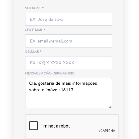
SEU NOME
*
SEU E-MAIL
*
CELULAR
*
MENSAGEM (NÃO OBRIGATÓRIO)