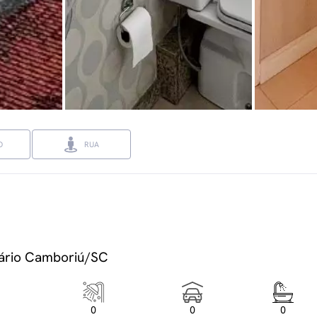
O
RUA
neário Camboriú/SC
0
0
0